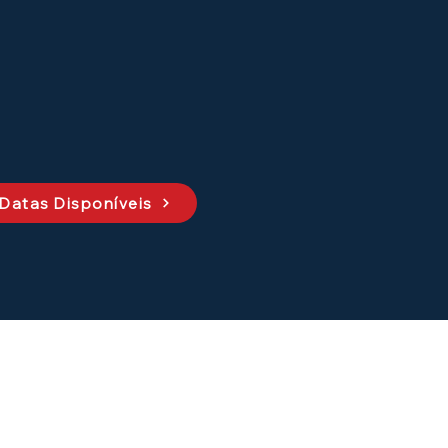
 Datas Disponíveis
CONTATO
+55 (11) 3213-9191